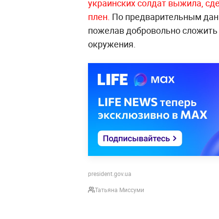
украинских солдат выжила, сд
плен.
По предварительным да
пожелав добровольно сложить 
окружения.
president.gov.ua
Татьяна Миссуми