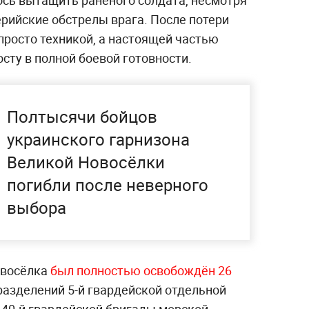
ось вытащить раненого солдата, несмотря
ийские обстрелы врага. После потери
 просто техникой, а настоящей частью
сту в полной боевой готовности.
Полтысячи бойцов
украинского гарнизона
Великой Новосёлки
погибли после неверного
выбора
овосёлка
был полностью освобождён 26
разделений 5-й гвардейской отдельной