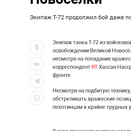
Экипаж Т-72 продолжил бой даже п
Экипаж танка Т-72 из войсково
освобождении Великой Новосёл
несмотря на попадание вражес
корреспондент
RT
Хассан Насср
фронте.
Несмотря на подбитую технику
обстреливать вражеские позиц
пехотинцам в крайне трудных 