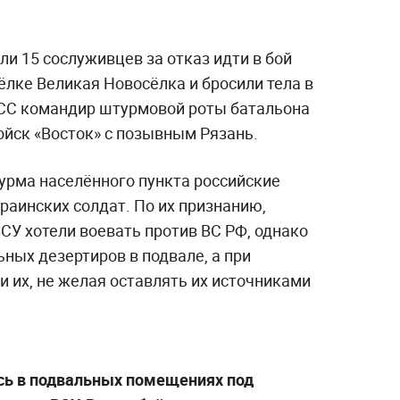
и 15 сослуживцев за отказ идти в бой
ёлке Великая Новосёлка и бросили тела в
СС командир штурмовой роты батальона
ойск «Восток» с позывным Рязань.
урма населённого пункта российские
краинских солдат. По их признанию,
ВСУ хотели воевать против ВС РФ, однако
ных дезертиров в подвале, а при
и их, не желая оставлять их источниками
.
сь в подвальных помещениях под