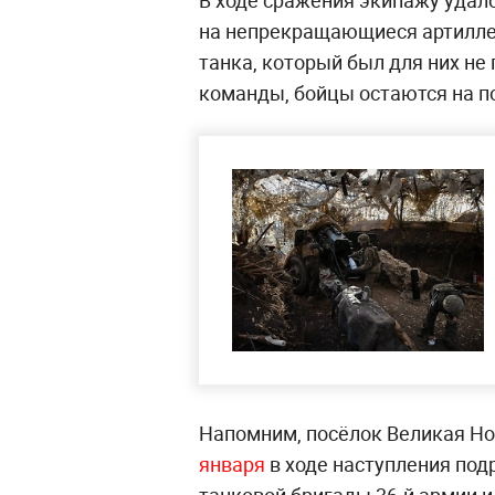
В ходе сражения экипажу удал
на непрекращающиеся артиллер
танка, который был для них не
команды, бойцы остаются на по
Напомним, посёлок Великая Н
января
в ходе наступления под