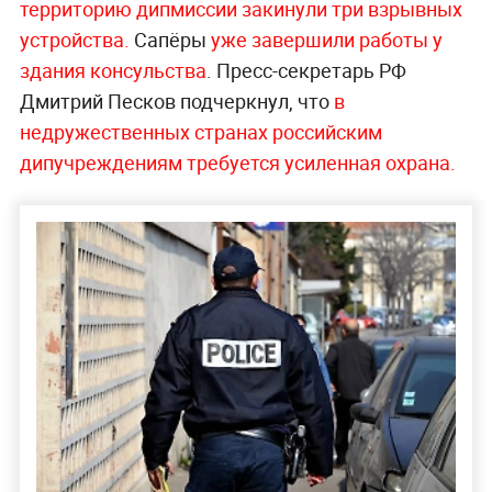
территорию дипмиссии закинули три взрывных
устройства.
Сапёры
уже завершили работы у
здания консульства
. Пресс-секретарь РФ
Дмитрий Песков подчеркнул, что
в
недружественных странах российским
дипучреждениям требуется усиленная охрана.