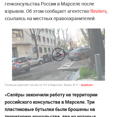
генконсульства России в Марселе после
взрывов. Об этом сообщает агентство
Reuters
,
ссылаясь на местных правоохранителей.
Полиция работает на месте ЧП в Марселе. Видео © X /
doyaksec
«Сапёры закончили работу на территории
российского консульства в Марселе. Три
пластиковые бутылки были брошены на
территорию консульства, две из которых