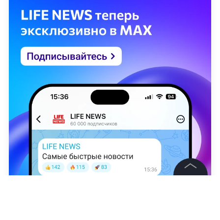
©
2026
News Media Holding.
Все права защищены
X /
doyaksec