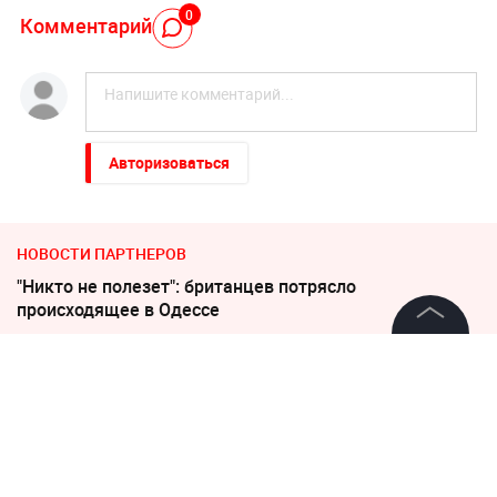
0
Комментарий
Авторизоваться
НОВОСТИ ПАРТНЕРОВ
"Никто не полезет": британцев потрясло
происходящее в Одессе
©
2026
News Media Holding.
"Придется нанести удар". На Западе высказались о
Все права защищены
войне с Россией
Соседов: Пугачева безнадежно постарела
Информация