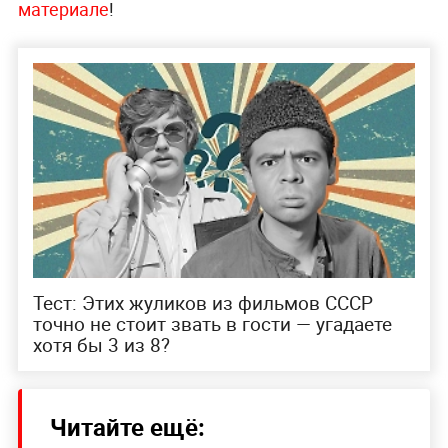
Сложно сдержаться и не собрать несколько
цветочков в красивый небольшой букетик,
чтобы любоваться им не выходя из дома! Вот и
героини советских фильмов с трепетом
ухаживали за комнатными растениями и
цветами, которые дарили им ухажёры.
Сможете
пройти тест и угадать, из каких картин эти
кадры
? А 14 марта открывается коридор
затмений. Кому из знаков зодиака стоит
пристегнуть ремни,
рассказали в новом
материале
!