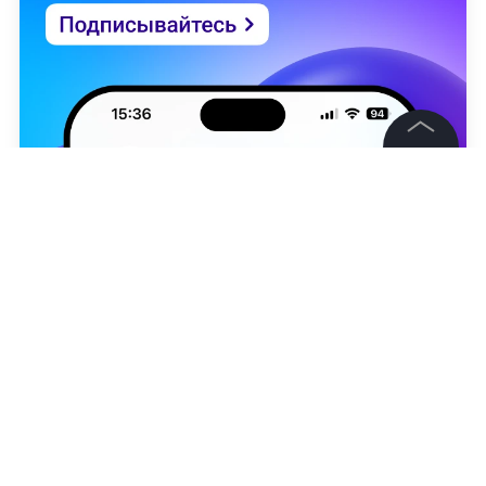
открывшемся коридоре затмений Меркурий
начнёт ретроградить
Дворяне под прикрытием: 11 советских
актёров с аристократическим
происхождением
©
2026
News Media Holding.
Все права защищены
Информация
Контакты
Редакция
Правовая информация
Политика обработки персональных данных
Партнерам