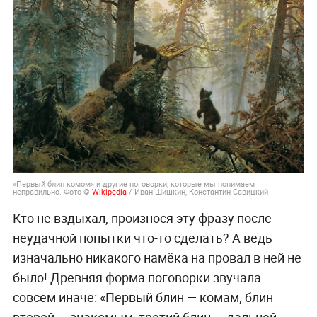
«Первый блин комом» и другие поговорки, которые мы понимаем
неправильно. Фото ©
Wikipedia
/ Иван Шишкин, Константин Савицкий
Кто не вздыхал, произнося эту фразу после
неудачной попытки что-то сделать? А ведь
изначально никакого намёка на провал в ней не
было! Древняя форма поговорки звучала
совсем иначе: «Первый блин — комам, блин
второй — знакомым, третий блин — дальней