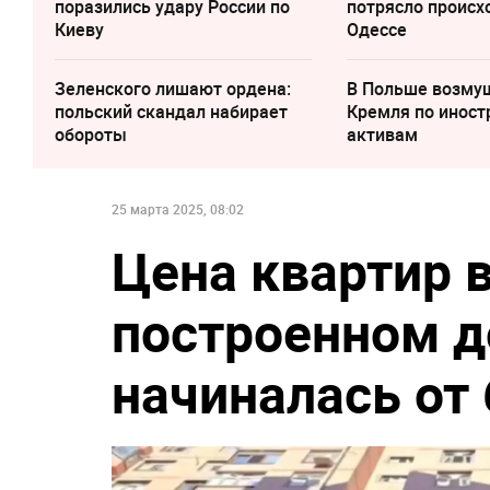
поразились удару России по
потрясло происх
Киеву
Одессе
Зеленского лишают ордена:
В Польше возму
польский скандал набирает
Кремля по инос
обороты
активам
25 марта 2025, 08:02
Цена квартир 
построенном д
начиналась от 