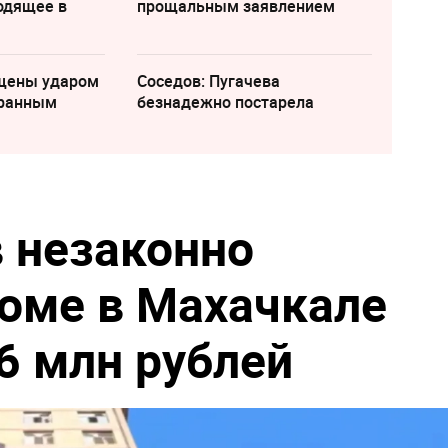
одящее в
прощальным заявлением
щены ударом
Соседов: Пугачева
транным
безнадежно постарела
в незаконно
оме в Махачкале
6 млн рублей