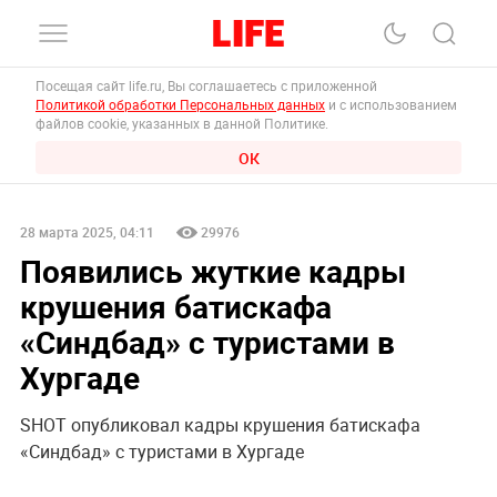
Посещая сайт life.ru, Вы соглашаетесь с приложенной
Политикой обработки Персональных данных
и с использованием
файлов cookie, указанных в данной Политике.
ОК
28 марта 2025, 04:11
29976
Появились жуткие кадры
крушения батискафа
«Синдбад» с туристами в
Хургаде
SHOT опубликовал кадры крушения батискафа
«Синдбад» с туристами в Хургаде