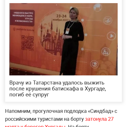
Врачу из Татарстана удалось выжить
после крушения батискафа в Хургаде,
погиб её супруг
Напомним, прогулочная подлодка «Синдбад» с
российскими туристами на борту
затонула 27
марта у берегов Хургады.
На борту