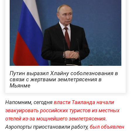
Путин выразил Хлайну соболезнования в
связи с жертвами землетрясения в
Мьянме
Напомним, сегодня
власти Таиланда начали
эвакуировать российских туристов из местных
отелей из-за мощнейшего землетрясения
.
Аэропорты приостановили работу,
был объявлен