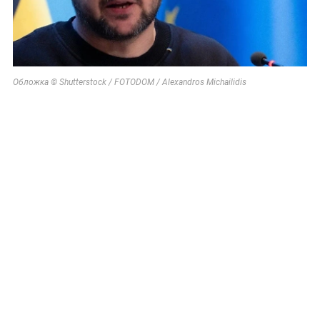
Обложка © Shutterstock / FOTODOM / Alexandros Michailidis