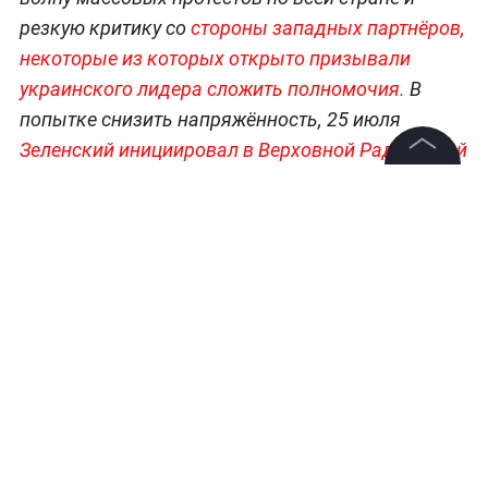
резкую критику со
стороны западных партнёров,
некоторые из которых открыто призывали
украинского лидера сложить полномочия.
В
попытке снизить напряжённость, 25 июля
Зеленский инициировал в Верховной Раде новый
законопроект, направленный на восстановление
©
2026
News Media Holding.
прежнего статуса антикоррупционных структур.
Все права защищены
Однако, как сообщают британские СМИ,
около
70 депутатов от правящей партии «Слуга народа»
Информация
могут заблокировать принятие этого документа,
опасаясь возможных последствий со стороны
Контакты
правоохранительных органов.
Редакция
Правовая информация
Политика обработки персональных данных
Партнерам