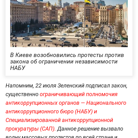
В Киеве возобновились протесты против
закона об ограничении независимости
НАБУ
Напомним, 22 июля Зеленский подписал закон,
существенно
ограничивающий полномочия
антикоррупционных органов — Национального
антикоррупционного бюро (НАБУ) и
Специализированной антикоррупционной
прокуратуры (САП).
Данное решение вызвало
волну массовых протестов по всей стране и