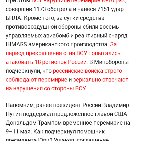
При этом
ВСУ нарушили перемирие 8970 раз
,
совершив 1173 обстрела и нанеся 7151 удар
БПЛА. Кроме того, за сутки средства
противовоздушной обороны сбили восемь
управляемых авиабомб и реактивный снаряд
HIMARS американского производства.
За
период прекращения огня ВСУ попытались
атаковать 18 регионов России.
В Минобороны
подчеркнули, что
российские войска строго
соблюдают перемирие
и
зеркально отвечают
на нарушения со стороны ВСУ.
Напомним, ранее президент России Владимир
Путин поддержал предложенное главой США
Дональдом Трампом временное перемирие на
9–11 мая. Как подчеркнул помощник
президента Юрий Ушаков, соглашение