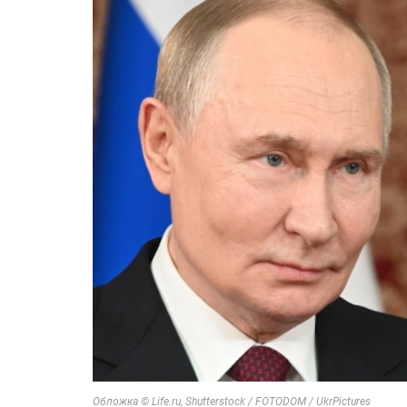
Обложка © Life.ru, Shutterstock / FOTODOM / UkrPictures