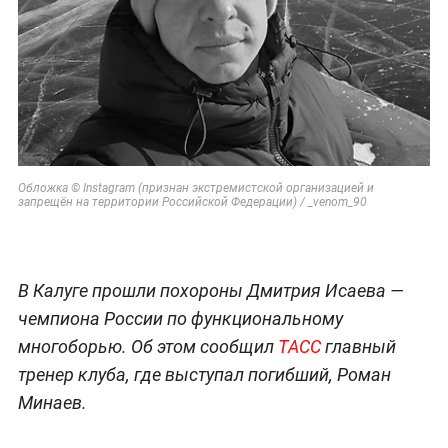
Обложка © Instagram (признан экстремистской организацией и
запрещён на территории Российской Федерации) / _venom_90
В Калуге прошли похороны Дмитрия Исаева —
чемпиона России по функциональному
многоборью. Об этом сообщил
ТАСС
главный
тренер клуба, где выступал погибший, Роман
Минаев.