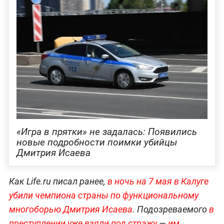
«Игра в прятки» не задалась: Появились
новые подробности поимки убийцы
Дмитрия Исаева
Как Life.ru писал ранее,
в ночь на 7 мая в Калуге
убили чемпиона страны по функциональному
многоборью Дмитрия Исаева
. Подозреваемого
в
преступлении уже взяли под стражу
—
им