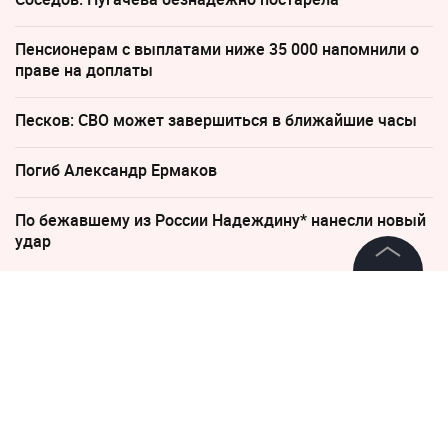
Пенсионерам с выплатами ниже 35 000 напомнили о
праве на доплаты
Песков: СВО может завершиться в ближайшие часы
Погиб Александр Ермаков
По бежавшему из России Надеждину* нанесли новый
удар
©
2026
News Media Holding.
Все права защищены
8 мая, 12:52
Друг убитого в Калуге
спортсмена Исаева раскрыл
Информация
детали их последнего
Контакты
разговора