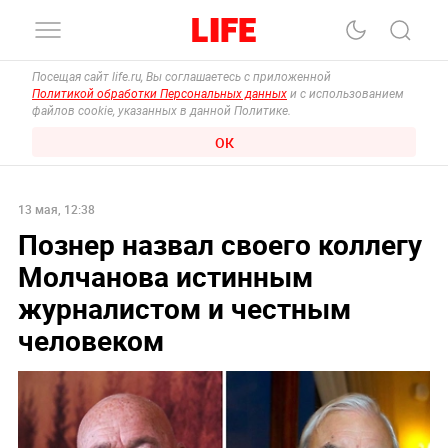
Посещая сайт life.ru, Вы соглашаетесь с приложенной
Политикой обработки Персональных данных
и с использованием
файлов cookie, указанных в данной Политике.
ОК
13 мая, 12:38
Познер назвал своего коллегу
Молчанова истинным
журналистом и честным
человеком