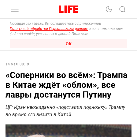
Посещая сайт life.ru, Вы соглашаетесь с приложенной
Политикой обработки Персональных данных
и с использованием
файлов cookie, указанных в данной Политике.
ОК
14 мая, 08:19
«Соперники во всём»: Трампа
в Китае ждёт «облом», все
лавры достанутся Путину
ЦГ: Иран неожиданно «подставил подножку» Трампу
во время его визита в Китай