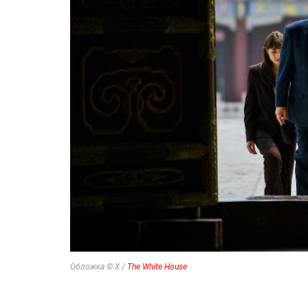
Обложка © Х /
The White House