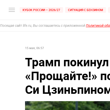
КУБОК РОССИИ — 2026/27
СИТУАЦИЯ С БЕНЗИНОМ
Посещая сайт life.ru, Вы соглашаетесь с приложенной
Политикой об
15 мая, 06:57
Трамп покинул
«Прощайте!» п
Си Цзиньпино