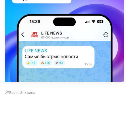
Борис Эльфанд