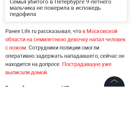
Семья убитого в Петербурге 9-летнего
мальчика не поверила в исповедь
педофила
Ранее Life.ru рассказывал, что
в Московской
области на семилетнюю девочку напал человек
с но
жом.
Сотрудники полиции смогли
оперативно задержать нападавшего, сейчас он
находится на допросе.
Пострадавшую уже
выписали домой.
Важнейшие новости о ЧП и криминальные
©
2026
News Media Holding.
истории —
в разделе «Происшествия» на Life.ru
.
Все права защищены
Информация