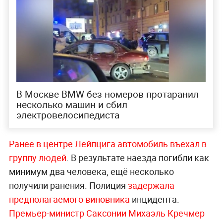
В Москве BMW без номеров протаранил
несколько машин и сбил
электровелосипедиста
Ранее в центре Лейпцига автомобиль въехал в
группу людей
. В результате наезда погибли как
минимум два человека, ещё несколько
получили ранения. Полиция
задержала
предполагаемого виновника
инцидента.
Премьер-министр Саксонии Михаэль Кречмер