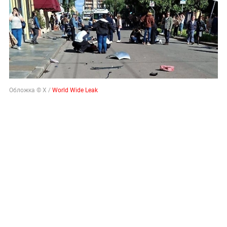
Обложка © X /
World Wide Leak