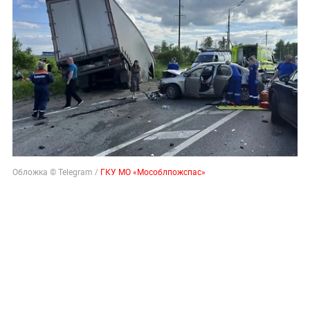
Обложка © Telegram /
ГКУ МО «Мособлпожспас»