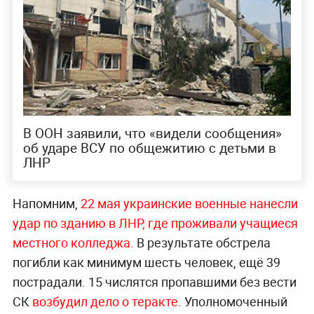
В ООН заявили, что «видели сообщения»
об ударе ВСУ по общежитию с детьми в
ЛНР
Напомним,
22 мая украинские военные нанесли
удар по зданию в ЛНР, где проживали учащиеся
местного колледжа.
В результате обстрела
погибли как минимум шесть человек,
ещё 39
пострадали. 15 числятся пропавшими без вести
СК
возбудил дело о теракте
. Уполномоченный