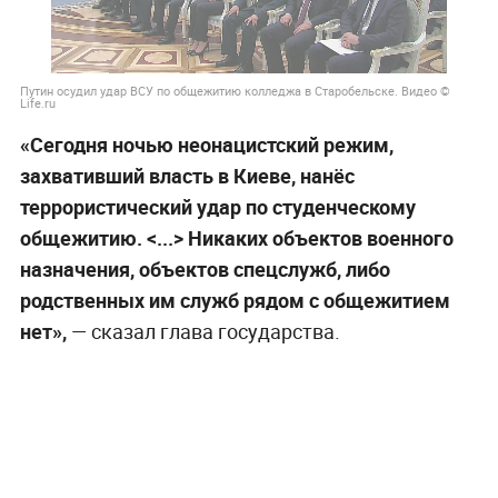
Путин осудил удар ВСУ по общежитию колледжа в Старобельске. Видео ©
Life.ru
«Сегодня ночью неонацистский режим,
захвативший власть в Киеве, нанёс
террористический удар по студенческому
общежитию. <...> Никаких объектов военного
назначения, объектов спецслужб, либо
родственных им служб рядом с общежитием
нет»,
— сказал глава государства.