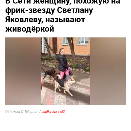
В Сети женщину, похожую на
фрик-звезду Светлану
Яковлеву, называют
живодёркой
Обложка © Telegram /
sladkychannel2