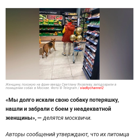
Женщину, похожую на фрик-звезду Светлану Яковлеву, заподозрили в
похищении собак в Москве. Фото © Telegram /
sladkychannel2
«Мы долго искали свою собаку потеряшку,
нашли и забрали с боем у неадекватной
женщины», —
делятся москвичи.
Авторы сообщений утверждают, что их питомца