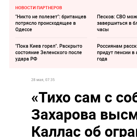
НОВОСТИ ПАРТНЕРОВ
"Никто не полезет": британцев
Песков: СВО мо
потрясло происходящее в
завершиться в 
Одессе
часы
"Пока Киев горел". Раскрыто
Россиянам расск
состояние Зеленского после
придут пенсии в 
удара РФ
года
28 мая, 07:35
«Тихо сам с со
Захарова высм
Каллас об огр