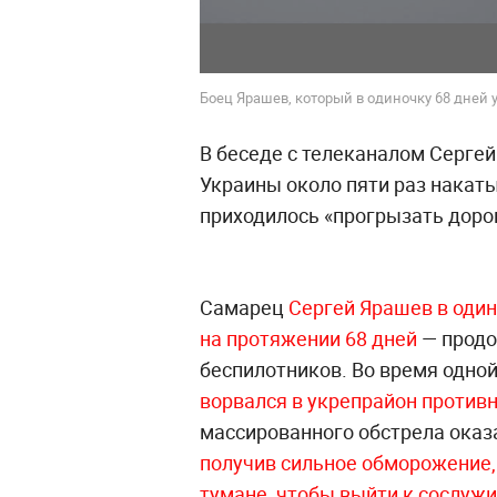
Боец Ярашев, который в одиночку 68 дней
В беседе с телеканалом Серге
Украины около пяти раз накаты
приходилось «прогрызать дорог
Самарец
Сергей Ярашев в один
на протяжении 68 дней
— продо
беспилотников. Во время одно
ворвался в укрепрайон противн
массированного обстрела оказ
получив сильное обморожение,
тумане, чтобы выйти к сослуж