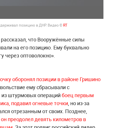
 удерживал позицию в ДНР. Видео ©
RT
й рассказал, что Вооружённые силы
вали на его позицию. Ему буквально
у через оптоволокно».
очку оборонял позиции в районе Гришино
вольствие ему сбрасывали с
й из штурмовых операций
боец первым
ика, подавил огневые точки
, но из-за
ался отрезанным от своих. Позднее,
 он преодолел девять километров в
ивцам
. За этот подвиг российский лидер