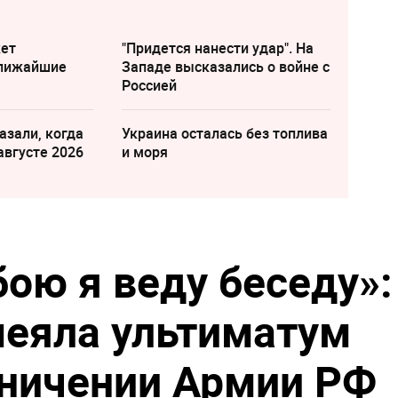
жет
"Придется нанести удар". На
ближайшие
Западе высказались о войне с
Россией
азали, когда
Украина осталась без топлива
августе 2026
и моря
бою я веду беседу»:
еяла ультиматум
аничении Армии РФ