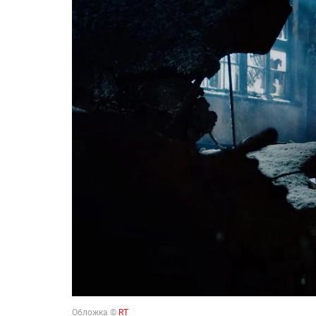
Обложка ©
RT