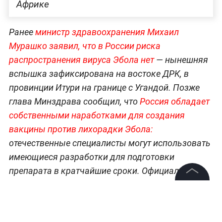
Африке
Ранее
министр здравоохранения Михаил
Мурашко заявил, что в России риска
распространения вируса Эбола нет
— нынешняя
вспышка зафиксирована на востоке ДРК, в
провинции Итури на границе с Угандой. Позже
глава Минздрава сообщил, что
Россия обладает
собственными наработками для создания
вакцины против лихорадки Эб
ола:
отечественные специалисты могут использовать
имеющиеся разработки для подготовки
препарата в кратчайшие сроки. Официальный
представитель МИД Мария Захарова заявляла,
©
2026
News Media Holding.
что российские учёные и власти помогут
Все права защищены
местному населению в борьбе с болезнью в