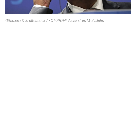
Обложка © Shutterstock / FOTODOM/ Alexandros Michailidis