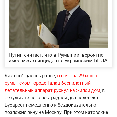
Путин считает, что в Румынии, вероятно,
имел место инцидент с украинским БПЛА
Как сообщалось ранее,
в ночь на 29 мая в
румынском городе Галац беспилотный
летательный аппарат рухнул на жилой дом
, в
результате чего пострадали два человека.
Бухарест немедленно и бездоказательно
возложил вину на Москву. При этом натовские