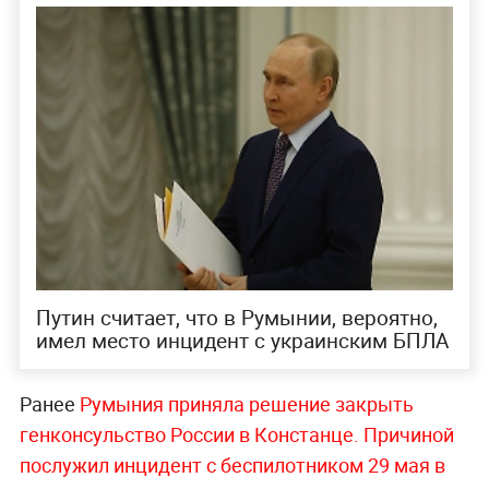
Путин считает, что в Румынии, вероятно,
имел место инцидент с украинским БПЛА
Ранее
Румыния приняла решение закрыть
генконсульство России в Констанце.
Причиной
послужил инцидент с беспилотником 29 мая в