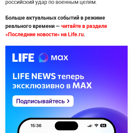
«‎Фей» по ресничкам снёс аккаунт на 400
тыс. подписчиков и стал самым
жестоким людоловом Одессы
Как сообщалось,
ВС РФ запустили ночью 2 июня
по Украине 33 баллистические ракеты
«Искандер-М» и восемь «Цирконов».
В
украинском командовани уже признали
российский удар по военным целям.
Больше актуальных событий в режиме
реального времени —
читайте в разделе
«Последние новости» на Life.ru
.