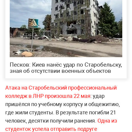
Песков: Киев нанёс удар по Старобельску,
зная об отсутствии военных объектов
Атака на Старобельский профессиональный
колледж в ЛНР произошла 22 мая
: удар
пришёлся по учебному корпусу и общежитию,
где жили студенты. В результате погибли 21
человек, десятки получили ранения.
Одна из
студенток успела отправить подруге