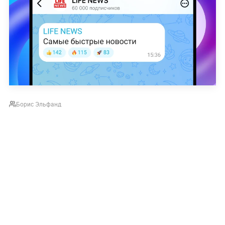
Борис Эльфанд