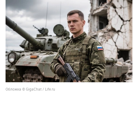
Обложка © GigaChat / Life.ru