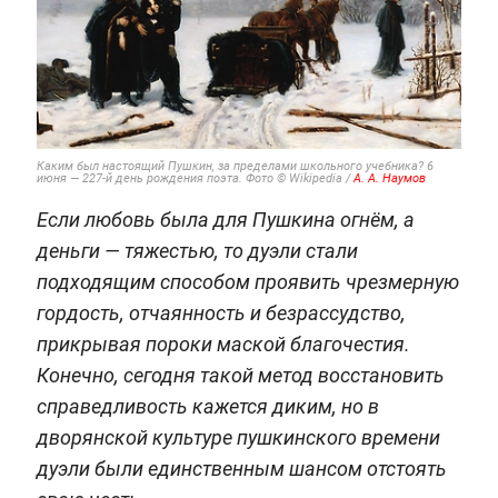
Каким был настоящий Пушкин, за пределами школьного учебника? 6
июня — 227-й день рождения поэта. Фото © Wikipedia /
А. А. Наумов
Если любовь была для Пушкина огнём, а
деньги — тяжестью, то дуэли стали
подходящим способом проявить чрезмерную
гордость, отчаянность и безрассудство,
прикрывая пороки маской благочестия.
Конечно, сегодня такой метод восстановить
справедливость кажется диким, но в
дворянской культуре пушкинского времени
дуэли были единственным шансом отстоять