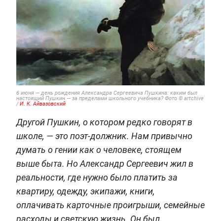
6 июня — день рождения Александра Сергеевича Пушкина: каким был
настоящий Пушкин — за пределами школьного учебника? Фото © artchive
/
И. К. Айвазовский
Другой Пушкин, о котором редко говорят в
школе, — это поэт-должник. Нам привычно
думать о гении как о человеке, стоящем
выше быта. Но Александр Сергеевич жил в
реальности, где нужно было платить за
квартиру, одежду, экипажи, книги,
оплачивать карточные проигрыши, семейные
расходы и светскую жизнь. Он был