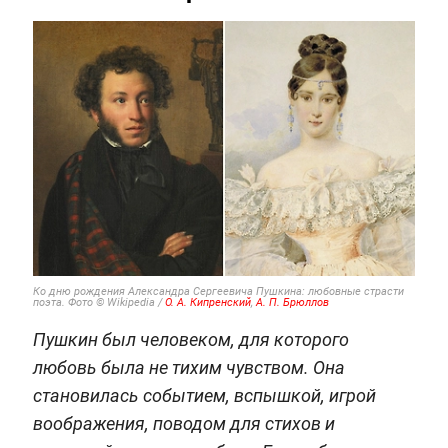
Ко дню рождения Александра Сергеевича Пушкина: любовные страсти
поэта. Фото © Wikipedia /
О. А. Кипренский
,
А. П. Брюллов
Пушкин был человеком, для которого
любовь была не тихим чувством. Она
становилась событием, вспышкой, игрой
воображения, поводом для стихов и