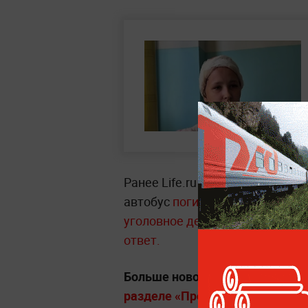
Ранее Life.ru писал, что
утром 3
автобус
погибли восемь челов
уголовное дело о теракте
, а в
ответ.
Больше новостей о ЧП, авария
разделе «Происшествия» на Life