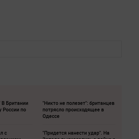
" В Британии
"Никто не полезет": британцев
у России по
потрясло происходящее в
Одессе
л с
"Придется нанести удар". На