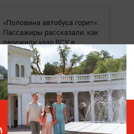
«Половина автобуса горит»:
Пассажиры рассказали, как
пережили удар ВСУ в
Енакиеве
 июня
в результате атаки беспилотника на
ек
.
Следственный комитет возбудил
 МИД РФ заявили, что
Киев ждёт жёсткий
х и чрезвычайных ситуациях —
читайте в
.ru.