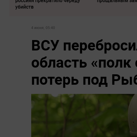
россиян прекратило череду
прощальным за
убийств
4 июня, 05:40
ВСУ переброси
область «полк 
потерь под Ры