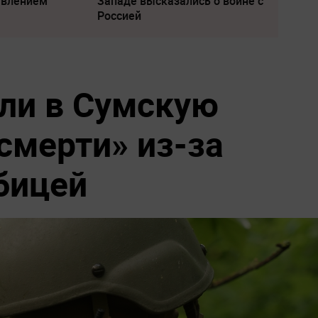
явлением
Западе высказались о войне с
Россией
ли в Сумскую
смерти» из-за
бицей