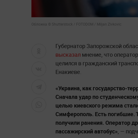
Обложка © Shutterstock / FOTODOM / Miljan Zivkovic
Губернатор Запорожской облас
высказал
мнение, что операто
целился в гражданский транспор
Енакиеве.
«Украина, как государство-терр
Сначала удар по студенческом
целью киевского режима стал
Симферополь. Есть погибшие. Т
получили ранения. Оператор др
пассажирский автобус»
, — под