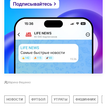
Марина Фещенко
НОВОСТИ
ФУТБОЛ
УТРАТЫ
ФКШИННИК
С