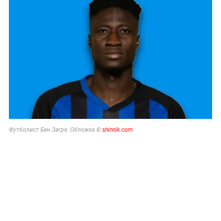
Футболист Бен Загре. Обложка ©
shinnik.com