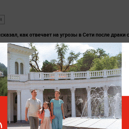
Я
сказал, как отвечает на угрозы в Сети после драки 
ли подлость украинских футболистов после хвастовс