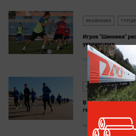
ФКШИННИК
ТУРЦИ
Игрок "Шинника" рас
украинцами
17 февраля 2023, 06:48
ФКШИННИК
В "Шиннике" раскры
героизме
16 февраля 2023, 18:31