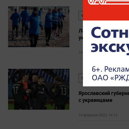
ФКШИННИК
ТУРЦИ
Лайф узнал, кого из
украинцами
14 февраля 2023, 15:08
ФКШИННИК
ЯРОСЛ
Ярославский губерн
с украинцами
14 февраля 2023, 14:13