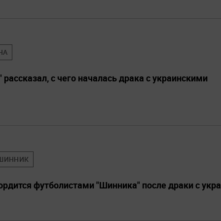
НА
рассказал, с чего началась драка с украинскими
ШИННИК
гордится футболистами "Шинника" после драки с ук