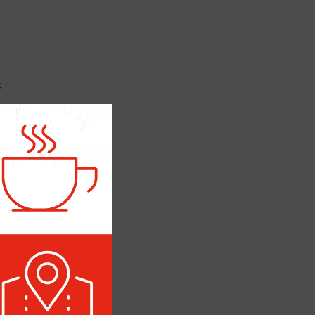
с
тва о