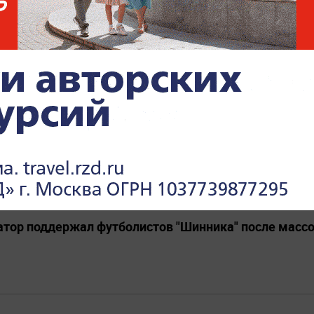
Я
УКРАИНА
 игроков "Шинника" товарищи спасали от группового
АВСКАЯ ОБЛАСТЬ
атор поддержал футболистов "Шинника" после масс