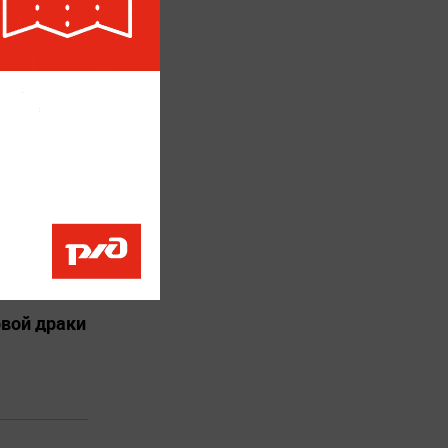
 избиения
овой драки