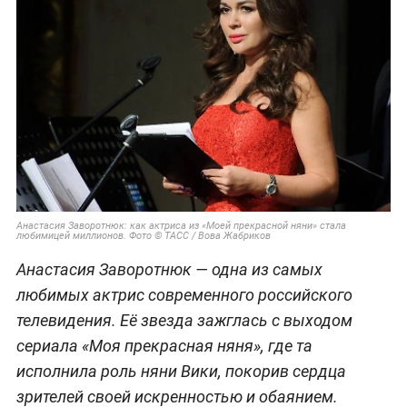
Анастасия Заворотнюк: как актриса из «Моей прекрасной няни» стала
любимицей миллионов. Фото © ТАСС / Вова Жабриков
Анастасия Заворотнюк — одна из самых
любимых актрис современного российского
телевидения. Её звезда зажглась с выходом
сериала «Моя прекрасная няня», где та
исполнила роль няни Вики, покорив сердца
зрителей своей искренностью и обаянием.