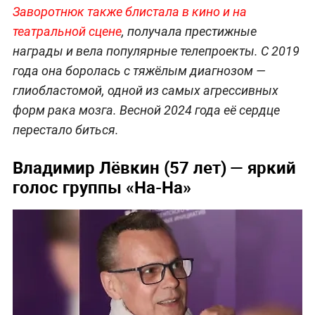
Заворотнюк также блистала в кино и на
театральной сцене
, получала престижные
награды и вела популярные телепроекты. С 2019
года она боролась с тяжёлым диагнозом —
глиобластомой, одной из самых агрессивных
форм рака мозга. Весной 2024 года её сердце
перестало биться.
Владимир Лёвкин (57 лет) — яркий
голос группы «На-На»