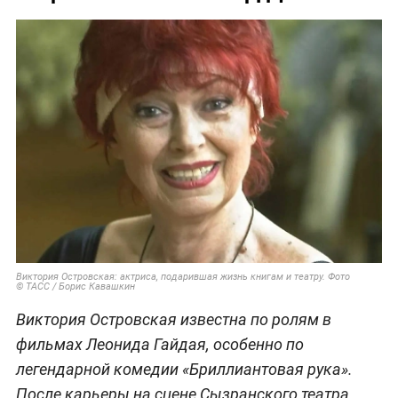
Виктория Островская: актриса, подарившая жизнь книгам и театру. Фото
© ТАСС / Борис Кавашкин
Виктория Островская известна по ролям в
фильмах Леонида Гайдая, особенно по
легендарной комедии «Бриллиантовая рука».
После карьеры на сцене Сызранского театра