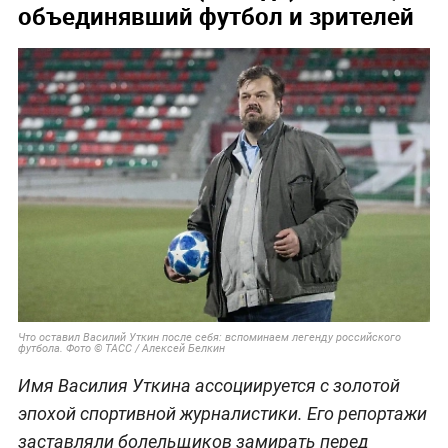
объединявший футбол и зрителей
Что оставил Василий Уткин после себя: вспоминаем легенду российского
футбола. Фото © ТАСС / Алексей Белкин
Имя Василия Уткина ассоциируется с золотой
эпохой спортивной журналистики. Его репортажи
заставляли болельщиков замирать перед