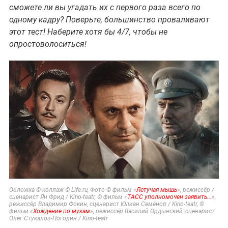
сможете ли вы угадать их с первого раза всего по
одному кадру? Поверьте, большинство проваливают
этот тест! Наберите хотя бы 4/7, чтобы не
опростоволоситься!
Обложка © коллаж © Life.ru, Фото © фильм «
Летучая мышь
», режиссёр /
сценарист Ян Фрид / Kino-teatr, © фильм «
ТАСС уполномочен заявить...
»,
режиссёр Владимир Фокин, сценарист Юлиан Семёнов / Kino-teatr, ©
фильм «
Хождение по мукам
», режиссёр Василий Ордынский, сценарист
Олег Стукалов-Погодин / Kino-teatr