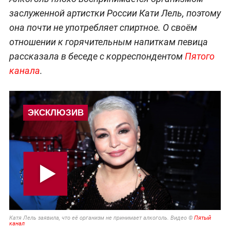
заслуженной артистки России Кати Лель, поэтому
она почти не употребляет спиртное. О своём
отношении к горячительным напиткам певица
рассказала в беседе с корреспондентом
Пятого
канала
.
Катя Лель заявила, что её организм не принимает алкоголь. Видео ©
Пятый
канал