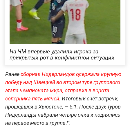
На ЧМ впервые удалили игрока за
прикрытый рот в конфликтной ситуации
Ранее
сборная Нидерландов одержала крупную
победу над Швецией во втором туре группового
этапа чемпионата мира, отправив в ворота
соперника пять мячей.
Итоговый счёт встречи,
прошедшей в Хьюстоне, — 5:1. После двух туров
Нидерланды набрали четыре очка и поднялись
на первое место в группе F.