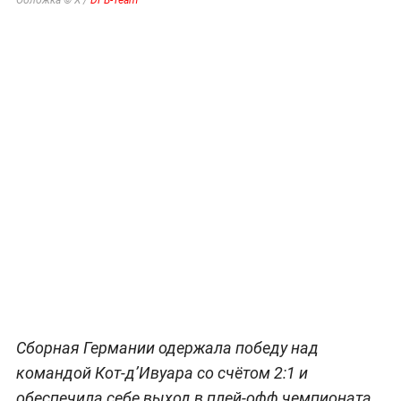
Обложка © Х /
DFB-Team
Сборная Германии одержала победу над
командой Кот-д’Ивуара со счётом 2:1 и
обеспечила себе выход в плей-офф чемпионата