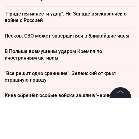
"Придется нанести удар". На Западе высказались о
войне с Россией
Песков: СВО может завершиться в ближайшие часы
В Польше возмущены ударом Кремля по
иностранным активам
"Все решит одно сражение". Зеленский открыл
страшную правду
Киев обречён: особые войска зашли в Чернигов
©
2026
News Media Holding.
Все права защищены
26 июня, 11:08
ВС РФ вывели из
Константиновки 10 пленных
Информация