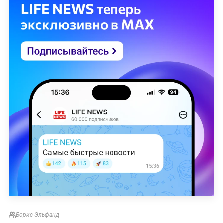
Борис Эльфанд