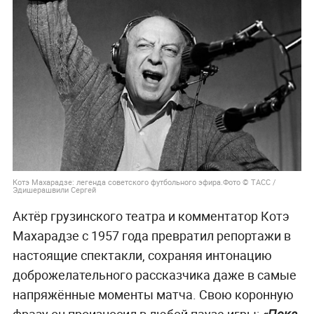
Котэ Махарадзе: легенда советского футбольного эфира.Фото © ТАСС /
Эдишерашвили Сергей
Актёр грузинского театра и комментатор Котэ
Махарадзе с 1957 года превратил репортажи в
настоящие спектакли, сохраняя интонацию
доброжелательного рассказчика даже в самые
напряжённые моменты матча. Свою коронную
фразу он произносил в любой паузе игры: