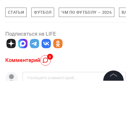
СТАТЬИ
ФУТБОЛ
ЧМ ПО ФУТБОЛУ — 2026
ВАС
Подписаться на LIFE
0
Комментарий
©
2026
News Media Holding.
Все права защищены
Авторизоваться
Информация
НОВОСТИ ПАРТНЕРОВ
Контакты
"Никто не полезет": британцев потрясло