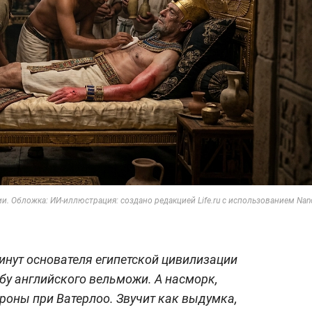
. Обложка: ИИ-иллюстрация: создано редакцией Life.ru с использованием Nan
минут основателя египетской цивилизации
ьбу английского вельможи. А насморк,
оны при Ватерлоо. Звучит как выдумка,