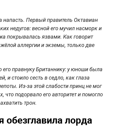
а напасть. Первый правитель Октавиан
ьких недугов: весной его мучил насморк и
ожа покрывалась язвами. Как говорит
яжёлой аллергии и экземы, только две
о его правнуку Британнику: у юноши была
, и стоило сесть в седло, как глаза
епоты. Из-за этой слабости принц не мог
, что подорвало его авторитет и помогло
захватить трон.
я обезглавила лорда