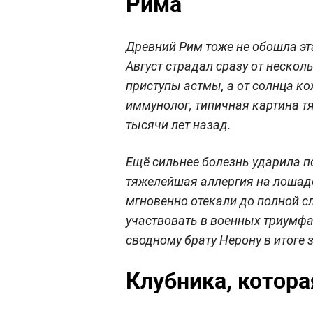
Рима
Древний Рим тоже не обошла эт
Август страдал сразу от нескол
приступы астмы, а от солнца к
иммунолог, типичная картина т
тысячи лет назад.
Ещё сильнее болезнь ударила п
тяжелейшая аллергия на лошадей
мгновенно отекали до полной сл
участвовать в военных триумфах
сводному брату Нерону в итоге 
Клубника, котора