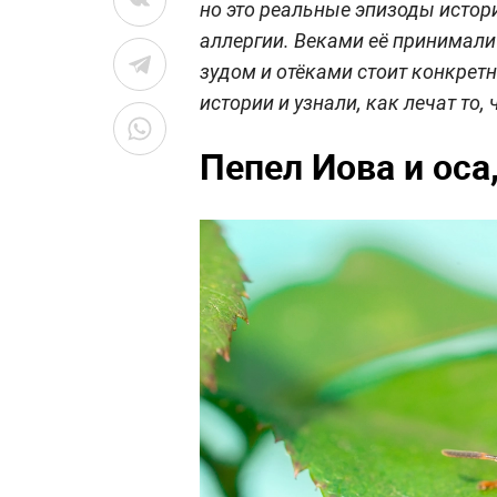
но это реальные эпизоды истори
аллергии. Веками её принимали 
зудом и отёками стоит конкре
истории и узнали, как лечат то
Пепел Иова и оса