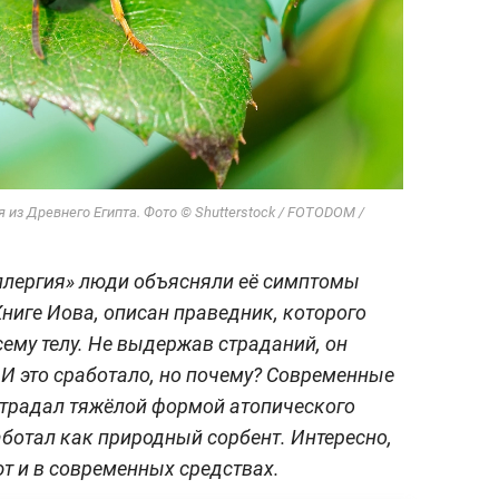
 из Древнего Египта. Фото © Shutterstock / FOTODOM /
ллергия» люди объясняли её симптомы
Книге Иова, описан праведник, которого
сему телу. Не выдержав страданий, он
 И это сработало, но почему? Современные
страдал тяжёлой формой атопического
аботал как природный сорбент. Интересно,
т и в современных средствах.