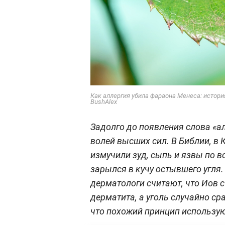
Как аллергия убила фараона Менеса: история
BushAlex
Задолго до появления слова «а
волей высших сил. В Библии, в 
измучили зуд, сыпь и язвы по в
зарылся в кучу остывшего угля.
дерматологи считают, что Иов 
дерматита, а уголь случайно ср
что похожий принцип использую