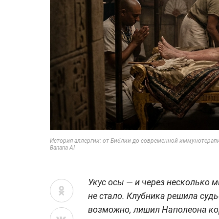
История аллергии: от Библии до современной иммунотерапии
Banana AI
Укус осы — и через несколько 
не стало. Клубника решила суд
возможно, лишил Наполеона кор