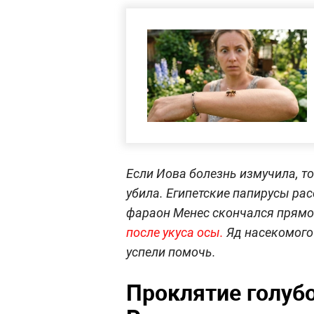
Если Иова болезнь измучила, то
убила. Египетские папирусы ра
фараон Менес скончался прямо 
после укуса осы.
Яд насекомого 
успели помочь.
Проклятие голубо