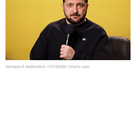
Обложка © Shutterstock / FOTODOM / Dmytro Larin