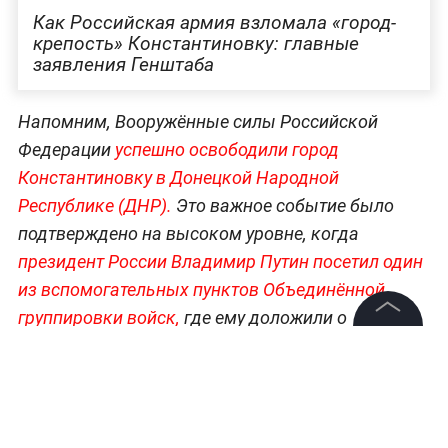
Как Российская армия взломала «город-
крепость» Константиновку: главные
заявления Генштаба
Напомним, Вооружённые силы Российской
Федерации
успешно освободили город
Константиновку в Донецкой Народной
Республике (ДНР).
Это важное событие было
подтверждено на высоком уровне, когда
президент России Владимир Путин посетил один
из вспомогательных пунктов Объединённой
группировки войск,
где ему доложили о
завершении операции.
Путин отметил, что взятие
©
2026
News Media Holding.
Все права защищены
Константиновки является ключевым моментом
для дальнейшего освобождения всей территории
ДНР
и
открывает путь к стратегически важным