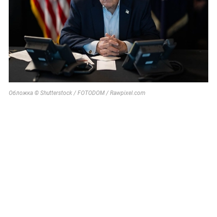
Обложка © Shutterstock / FOTODOM / Rawpixel.com