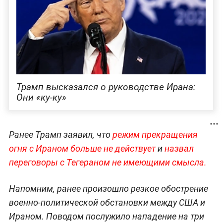
Трамп высказался о руководстве Ирана:
Они «ку-ку»
Ранее Трамп заявил, что
режим прекращения
огня с Ираном больше не действует
и
назвал
переговоры с Тегераном не имеющими смысла.
Напомним, ранее произошло резкое обострение
военно-политической обстановки между США и
Ираном. Поводом послужило нападение на три