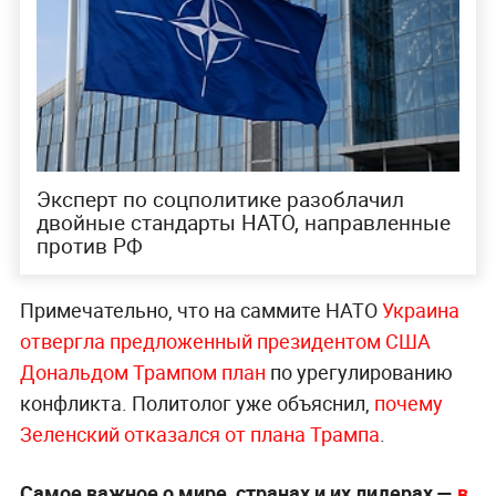
Эксперт по соцполитике разоблачил
двойные стандарты НАТО, направленные
против РФ
Примечательно, что на саммите НАТО
Украина
отвергла предложенный президентом США
Дональдом Трампом план
по урегулированию
конфликта. Политолог уже объяснил,
почему
Зеленский отказался от плана Трампа
.
Самое важное о мире, странах и их лидерах —
в