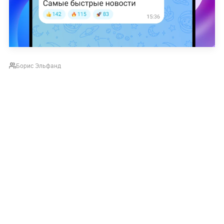
Борис Эльфанд