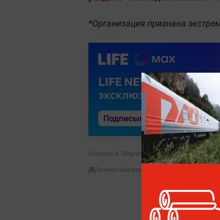
*Организация признана экстрем
Обложка © Telegram/ Анатолий Шарий
Полина Никифорова