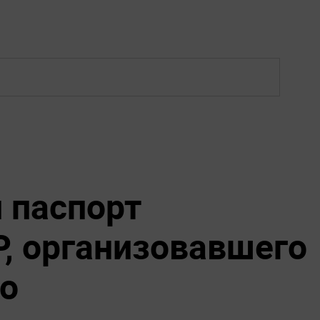
 паспорт
Р, организовавшего
о