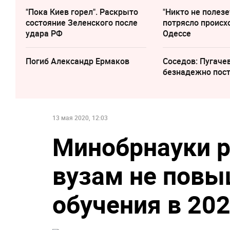
"Пока Киев горел". Раскрыто
"Никто не полезе
состояние Зеленского после
потрясло происх
удара РФ
Одессе
Погиб Александр Ермаков
Соседов: Пугаче
безнадежно пос
13 мая 2020, 12:03
Минобрнауки 
вузам не повы
обучения в 202