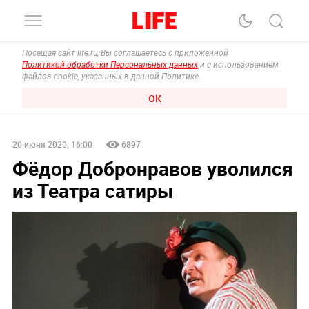
Посещая сайт life.ru, Вы соглашаетесь с приложенной
Политикой обработки Персональных данных
и с использованием
файлов cookie, указанных в данной Политике.
ОК
20 июня 2020, 16:00
6897
Фёдор Добронравов уволился
из Театра сатиры