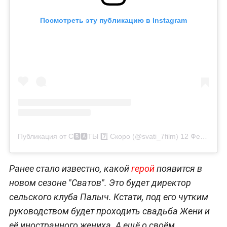
Посмотреть эту публикацию в Instagram
Публикация от С🅱️🅰️ТЫ 7️⃣ Скоро (@svati_7film)
12 Фев 2020 в 2:44 PST
Ранее стало известно, какой
герой
появится в
новом сезоне "Сватов". Это будет директор
сельского клуба Палыч. Кстати, под его чутким
руководством будет проходить свадьба Жени и
её иностранного жениха. А ещё о своём