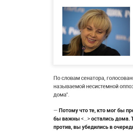
По словам сенатора, голосован
называемой несистемной оппоз
дома".
—
Потому что те, кто мог бы п
бы важны
<…>
остались дома. 
против, вы убедились в очеред