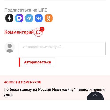
Подписаться на LIFE
0
Комментарий
Авторизоваться
НОВОСТИ ПАРТНЕРОВ
По бежавшему из России Надеждину* нанесли новый
удар
©
2026
News Media Holding.
"Все решит одно сражение". Зеленский открыл
Все права защищены