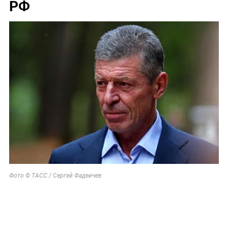
РФ
Фото © ТАСС /
Сергей Фадеичев