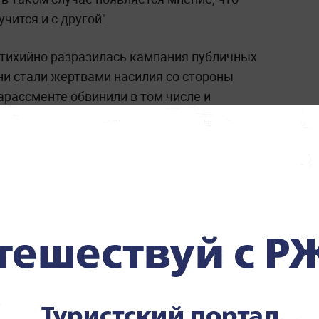
чится и с другой".
 стихийно разразилась кампания публичных
ни стали жертвами насилия со стороны
арассменте обвинили в том числе и
а Гафарова и Сергея Миненко, а также
вла Лобкова.
конопроект о запрете выселения из
дарственных соцорганизаций получат
ю