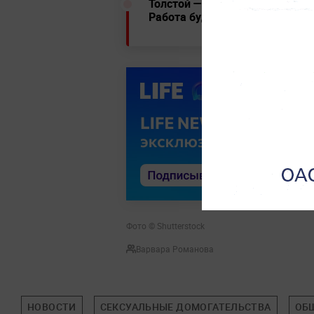
Толстой — о запрещающем отч
Работа будет продолжена
Фото © Shutterstock
Варвара Романова
НОВОСТИ
СЕКСУАЛЬНЫЕ ДОМОГАТЕЛЬСТВА
ОБ