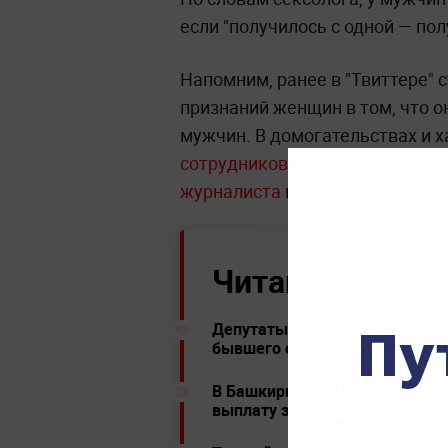
если "получилось с одной — полу
Напомним, ранее в "Твиттере"
признаний женщин в том, что о
мужчин. В домогательствах и х
сотрудников Сбербанка
Руслан
журналиста
и телеведущего Па
Читайте ещё:
Депутаты внесли в Госдуму за
бывшего служебного жилья
В Башкирии работники негосу
выплату за работу в пандеми