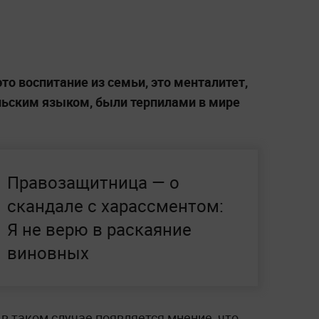
это воспитание из семьи, это менталитет,
льским языком, были терпилами в мире
Правозащитница — о
скандале с харассментом:
Я не верю в раскаяние
виновных
 в таком случае появляется мнение, что