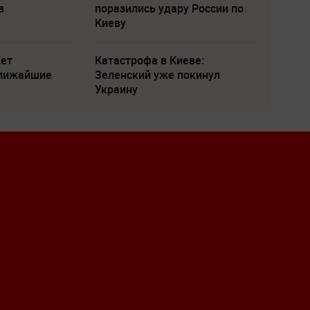
в
поразились удару России по
Киеву
жет
Катастрофа в Киеве:
ближайшие
Зеленский уже покинул
Украину