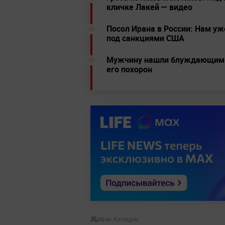
кличке Лакей — видео
Посол Ирана в России: Нам уж
под санкциями США
Мужчину нашли блуждающим п
его похорон
Иван Косицын