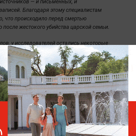
 источников — и письменных, и
записей. Благодаря этому специалистам
о, что происходило перед смертью
о после жестокого убийства царской семьи.
лов, у исследователей остались некоторые
е документы невозможно расшифровать,
анились к нашему времени, однако, по
тные вопросы", а "основная картина
й император Николай II и его семья были
еринбурге. В 1991 году было обнаружено
о, останков Николая II, императрицы
 княжон Ольги, Татьяны и Анастасии, а
007 году нашли останки, которые могли
ею и княжне Марии. В 2018 году