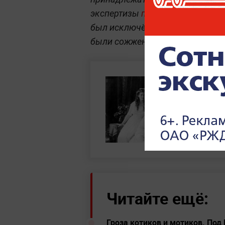
экспертизы
подтвердили
подли
был исключён ряд версий гибели
были сожжены в серной кислоте
Читайте ещё:
Гроза котиков и мотиков. Под