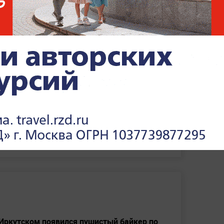
нность останков. Ранее СК РФ
заявлял
, что
 Романовых, в частности, о том, что тела
.
"Теряют русскость". Эксперт
раскрыл детали жизни
потомков династии
Романовых
 Иркутском появился пушистый байкер по