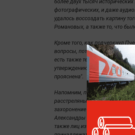
более двух тысяч исторических
фотографических, и даже аудио
удалось воссоздать картину тог
Романовых, а также то, что был
Кроме того, как подчеркнул Пче
вопросы, потому что некоторы
есть также те, которые не сохр
утверждению эксперта, "это час
прояснена".
Напомним, последний российски
расстреляны в 1918 году в Екат
захоронение — предположительн
Александры Фёдоровны, великих
также лиц из их окружения. В 2
принадлежать цесаревичу Алекс