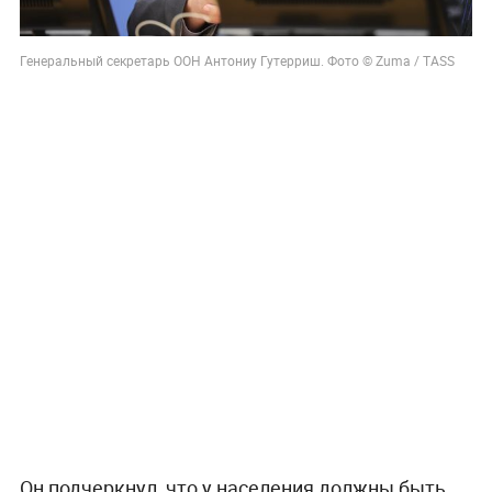
Генеральный секретарь ООН Антониу Гутерриш. Фото © Zuma / TASS
Он подчеркнул, что у населения должны быть