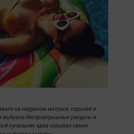
вала на надувном матрасе, отдыхая в
ки выбрала беспроигрышные ракурсы и
тый купальник едва скрывал самое
щные формы актрисы.