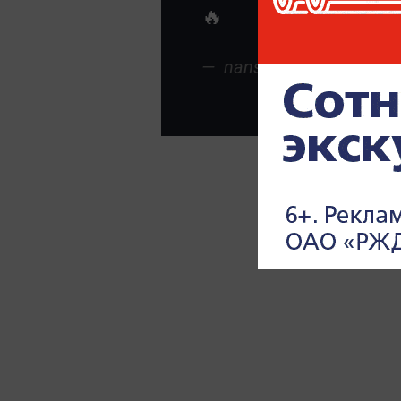
🔥
nansy_fire