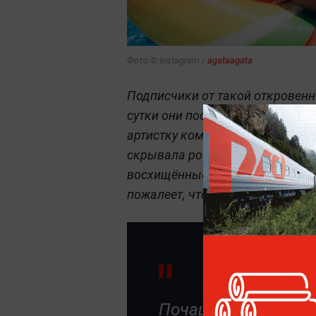
Фото © Instagram /
agataagata
Подписчики от такой откровенно
сутки они поставили кадрам по
артистку комплиментами. По м
скрывала роскошную фигуру и 
восхищённые юзеры отметили, чт
пожалеет, что её упустил.
Почаще показывайт