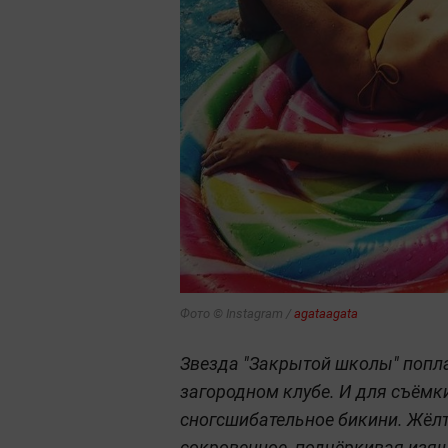
Фото © Instagram /
agataagata
Звезда "Закрытой школы" попла
загородном клубе. И для съём
сногсшибательное бикини. Жёл
сокровенное, подчёркивая изя