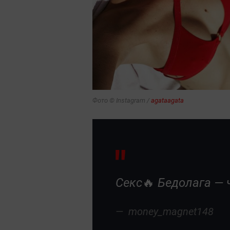
Фото © Instagram /
agataagata
Секс🔥 Бедолага — 
money_magnet148