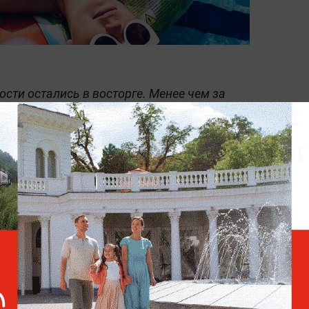
сти остались в восторге. Менее чем за
чти 100 тысяч сердечек и засыпали
нению поклонников, Агата слишком долго
должна показывать её чаще. Также
о, глядя на такое, экс-супруг Агаты точно
е свою шикарную фигуру😍