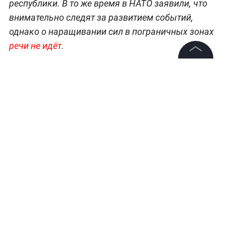
республики. В то же время в НАТО заявили, что
внимательно следят за развитием событий,
однако о наращивании сил в пограничных зонах
речи не идёт
.
©
2026
News Media Holding.
Все права защищены
Информация
Контакты
Редакция
Правовая информация
Политика обработки персональных данных
Партнерам
RSS