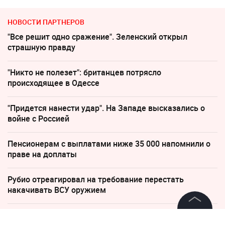
НОВОСТИ ПАРТНЕРОВ
"Все решит одно сражение". Зеленский открыл
страшную правду
"Никто не полезет": британцев потрясло
происходящее в Одессе
"Придется нанести удар". На Западе высказались о
войне с Россией
Пенсионерам с выплатами ниже 35 000 напомнили о
праве на доплаты
Рубио отреагировал на требование перестать
накачивать ВСУ оружием
Дело убитых в Таиланде россиян прекратило череду
©
2026
News Media Holding.