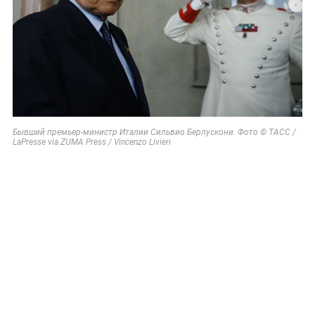
Бывший премьер-министр Италии Сильвио Берлускони. Фото © ТАСС /
LaPresse via ZUMA Press / Vincenzo Livieri