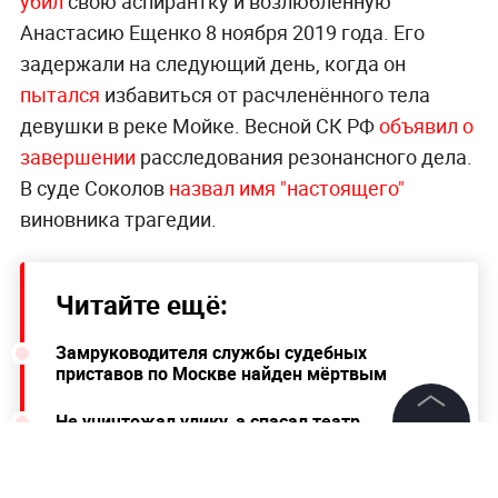
убил
свою аспирантку и возлюбленную
Анастасию Ещенко 8 ноября 2019 года. Его
задержали на следующий день, когда он
пытался
избавиться от расчленённого тела
девушки в реке Мойке. Весной СК РФ
объявил о
завершении
расследования резонансного дела.
В суде Соколов
назвал имя "настоящего"
виновника трагедии.
Читайте ещё:
Замруководителя службы судебных
приставов по Москве найден мёртвым
Не уничтожал улику, а спасал театр.
Охранник Мариинки объяснил, зачем
©
2026
News Media Holding.
выкинул скрытую камеру из туалета
Все права защищены