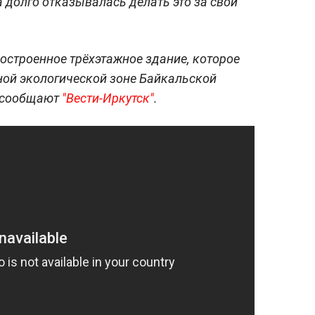
 долго отказывалась делать это за свой
достроенное трёхэтажное здание, которое
ьной экологической зоне Байкальской
м сообщают
"Вести-Иркутск"
.