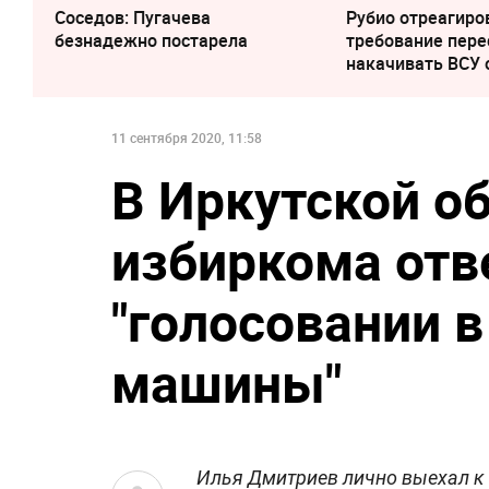
Соседов: Пугачева
Рубио отреагиро
безнадежно постарела
требование пере
накачивать ВСУ
11 сентября 2020, 11:58
В Иркутской об
избиркома отв
"голосовании 
машины"
Илья Дмитриев лично выехал к м