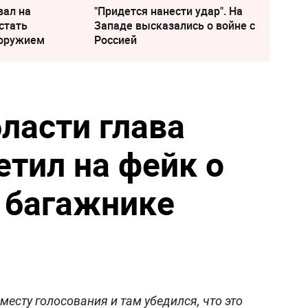
вал на
"Придется нанести удар". На
стать
Западе высказались о войне с
 оружием
Россией
ласти глава
етил на фейк о
в багажнике
есту голосования и там убедился, что это