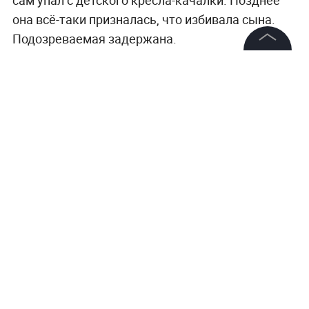
сам упал с детского кресла-качалки. Позднее
она всё-таки призналась, что избивала сына.
Подозреваемая задержана.
©
2026
News Media Holding.
Все права защищены
Читайте ещё:
Бюджетный "Киев" не хотите? Стало
известно о планах Motorola посвятить
Информация
телефон украинской столице
Контакты
Врач объяснила, повышает ли прививка от
Редакция
гриппа уязвимость перед коронавирусом
Правовая информация
"Таким мерзавцам место в тюрьме". "Бургер
Политика обработки персональных данных
кинг" открестился от курьера,
пристававшего к 11-летней
Партнерам
RSS