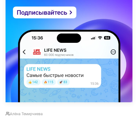
Алёна Темирчиева